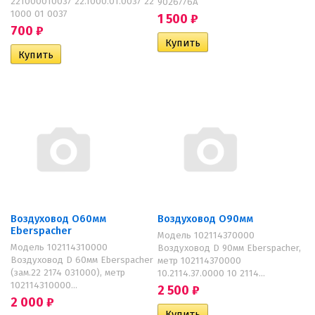
221000010037 22.1000.01.0037 22
9026776A
1000 01 0037
1 500
₽
700
₽
Воздуховод O60мм
Воздуховод O90мм
Eberspacher
Модель 102114370000
Модель 102114310000
Воздуховод D 90мм Eberspacher,
Воздуховод D 60мм Eberspacher
метр 102114370000
(зам.22 2174 031000), метр
10.2114.37.0000 10 2114...
102114310000...
2 500
₽
2 000
₽