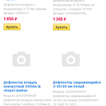
Дефлектор воздуха к
Дефлектор воздуха к
воздуховоду D 75/100мм, шт
воздуховоду O 75 мм черный
Exhauster rotatable 75/100
Артикул 33031311
Артикул 221050892100...
1 850
₽
1 365
₽
Дефлектор воздуха
Дефлектор закрывающийся
поворотный O60мм (в
O 50/60 мм белый
сборе) грибок
Модель 221000010073
Модель 201577890600
Дефлектор закрывающийся D
Дефлектор воздуха поворотный
50/60 мм белый 221000010073
Eberspacher (грибок), D 60мм (в
22 1000 01 0073...